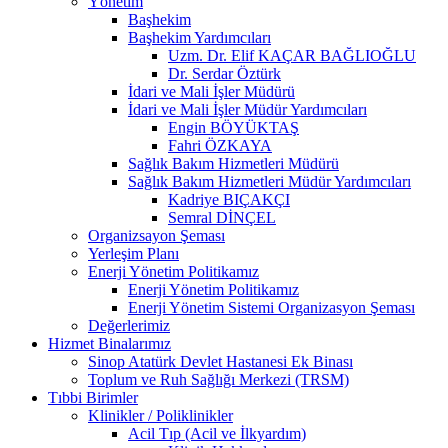
Yönetim
Başhekim
Başhekim Yardımcıları
Uzm. Dr. Elif KAÇAR BAĞLIOĞLU
Dr. Serdar Öztürk
İdari ve Mali İşler Müdürü
İdari ve Mali İşler Müdür Yardımcıları
Engin BÖYÜKTAŞ
Fahri ÖZKAYA
Sağlık Bakım Hizmetleri Müdürü
Sağlık Bakım Hizmetleri Müdür Yardımcıları
Kadriye BIÇAKÇI
Semral DİNÇEL
Organizsayon Şeması
Yerleşim Planı
Enerji Yönetim Politikamız
Enerji Yönetim Politikamız
Enerji Yönetim Sistemi Organizasyon Şeması
Değerlerimiz
Hizmet Binalarımız
Sinop Atatürk Devlet Hastanesi Ek Binası
Toplum ve Ruh Sağlığı Merkezi (TRSM)
Tıbbi Birimler
Klinikler / Poliklinikler
Acil Tıp (Acil ve İlkyardım)