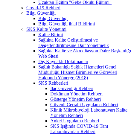
Uzaktan Eğitim "Gebe Okulu Eğitimi"
Covid-19 Rehberi
Bilgi Güvenliği
Bilgi Güvenliği
Bilgi Güvenliği ihlal Bildirimi
SKS Kalite Yönetimi
Kalite Birimi
Sağlıkta Kalite Geliştirilmesi ve
Değerlendirilmesine Dair Yönetmelik
Sağlıkta Kalite ve Akreditasyon Daire Başkanlığı
Web Sitesi
Dış Kaynaklı Dökümanlar
Sağlık Bakanlığı Sağlık Hizmetleri Genel
Müdürlüğü Hizmet Birimleri ve Görevleri
Hakkında Yönerge (2018)
SKS Rehberleri
İlaç Güvenliği Rehberi
Doküman Yönetim Rehberi
Gösterge Yönetim Rehberi
Güvenli Cerrahi Uygulama Rehberi
Klinik Mikrobiyoloji Laboratuvarı Kalite
Yönetim Rehberi
Anket Uygulama Rehberi
SKS Işığında COVID-19 Tanı
Laboratuvarları Rehberi