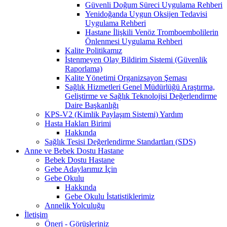
Güvenli Doğum Süreci Uygulama Rehberi
Yenidoğanda Uygun Oksijen Tedavisi
Uygulama Rehberi
Hastane İlişkili Venöz Tromboembolilerin
Önlenmesi Uygulama Rehberi
Kalite Politikamız
İstenmeyen Olay Bildirim Sistemi (Güvenlik
Raporlama)
Kalite Yönetimi Organizsayon Şeması
Sağlık Hizmetleri Genel Müdürlüğü Araştırma,
Geliştirme ve Sağlık Teknolojisi Değerlendirme
Daire Başkanlığı
KPS-V2 (Kimlik Paylaşım Sistemi) Yardım
Hasta Hakları Birimi
Hakkında
Sağlık Tesisi Değerlendirme Standartları (SDS)
Anne ve Bebek Dostu Hastane
Bebek Dostu Hastane
Gebe Adaylarımız İçin
Gebe Okulu
Hakkında
Gebe Okulu İstatistiklerimiz
Annelik Yolculuğu
İletişim
Öneri - Görüşleriniz