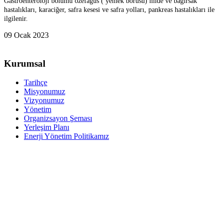
Gastroenteroloji bölümü özefagus ( yemek borusu) mide ve bağırsak
hastalıkları, karaciğer, safra kesesi ve safra yolları, pankreas hastalıkları ile
ilgilenir.
09 Ocak 2023
Kurumsal
Tarihçe
Misyonumuz
Vizyonumuz
Yönetim
Organizsayon Şeması
Yerleşim Planı
Enerji Yönetim Politikamız