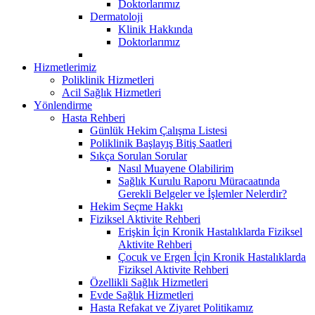
Doktorlarımız
Dermatoloji
Klinik Hakkında
Doktorlarımız
Hizmetlerimiz
Poliklinik Hizmetleri
Acil Sağlık Hizmetleri
Yönlendirme
Hasta Rehberi
Günlük Hekim Çalışma Listesi
Poliklinik Başlayış Bitiş Saatleri
Sıkça Sorulan Sorular
Nasıl Muayene Olabilirim
Sağlık Kurulu Raporu Müracaatında
Gerekli Belgeler ve İşlemler Nelerdir?
Hekim Seçme Hakkı
Fiziksel Aktivite Rehberi
Erişkin İçin Kronik Hastalıklarda Fiziksel
Aktivite Rehberi
Çocuk ve Ergen İçin Kronik Hastalıklarda
Fiziksel Aktivite Rehberi
Özellikli Sağlık Hizmetleri
Evde Sağlık Hizmetleri
Hasta Refakat ve Ziyaret Politikamız