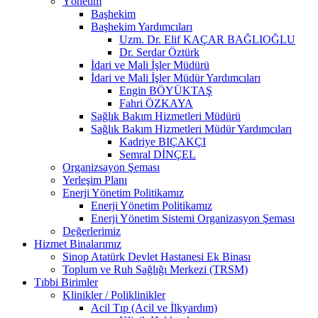
Yönetim
Başhekim
Başhekim Yardımcıları
Uzm. Dr. Elif KAÇAR BAĞLIOĞLU
Dr. Serdar Öztürk
İdari ve Mali İşler Müdürü
İdari ve Mali İşler Müdür Yardımcıları
Engin BÖYÜKTAŞ
Fahri ÖZKAYA
Sağlık Bakım Hizmetleri Müdürü
Sağlık Bakım Hizmetleri Müdür Yardımcıları
Kadriye BIÇAKÇI
Semral DİNÇEL
Organizsayon Şeması
Yerleşim Planı
Enerji Yönetim Politikamız
Enerji Yönetim Politikamız
Enerji Yönetim Sistemi Organizasyon Şeması
Değerlerimiz
Hizmet Binalarımız
Sinop Atatürk Devlet Hastanesi Ek Binası
Toplum ve Ruh Sağlığı Merkezi (TRSM)
Tıbbi Birimler
Klinikler / Poliklinikler
Acil Tıp (Acil ve İlkyardım)