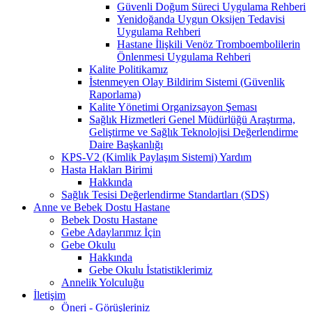
Güvenli Doğum Süreci Uygulama Rehberi
Yenidoğanda Uygun Oksijen Tedavisi
Uygulama Rehberi
Hastane İlişkili Venöz Tromboembolilerin
Önlenmesi Uygulama Rehberi
Kalite Politikamız
İstenmeyen Olay Bildirim Sistemi (Güvenlik
Raporlama)
Kalite Yönetimi Organizsayon Şeması
Sağlık Hizmetleri Genel Müdürlüğü Araştırma,
Geliştirme ve Sağlık Teknolojisi Değerlendirme
Daire Başkanlığı
KPS-V2 (Kimlik Paylaşım Sistemi) Yardım
Hasta Hakları Birimi
Hakkında
Sağlık Tesisi Değerlendirme Standartları (SDS)
Anne ve Bebek Dostu Hastane
Bebek Dostu Hastane
Gebe Adaylarımız İçin
Gebe Okulu
Hakkında
Gebe Okulu İstatistiklerimiz
Annelik Yolculuğu
İletişim
Öneri - Görüşleriniz