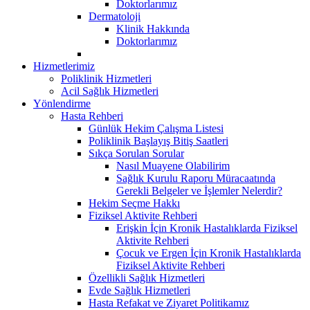
Doktorlarımız
Dermatoloji
Klinik Hakkında
Doktorlarımız
Hizmetlerimiz
Poliklinik Hizmetleri
Acil Sağlık Hizmetleri
Yönlendirme
Hasta Rehberi
Günlük Hekim Çalışma Listesi
Poliklinik Başlayış Bitiş Saatleri
Sıkça Sorulan Sorular
Nasıl Muayene Olabilirim
Sağlık Kurulu Raporu Müracaatında
Gerekli Belgeler ve İşlemler Nelerdir?
Hekim Seçme Hakkı
Fiziksel Aktivite Rehberi
Erişkin İçin Kronik Hastalıklarda Fiziksel
Aktivite Rehberi
Çocuk ve Ergen İçin Kronik Hastalıklarda
Fiziksel Aktivite Rehberi
Özellikli Sağlık Hizmetleri
Evde Sağlık Hizmetleri
Hasta Refakat ve Ziyaret Politikamız