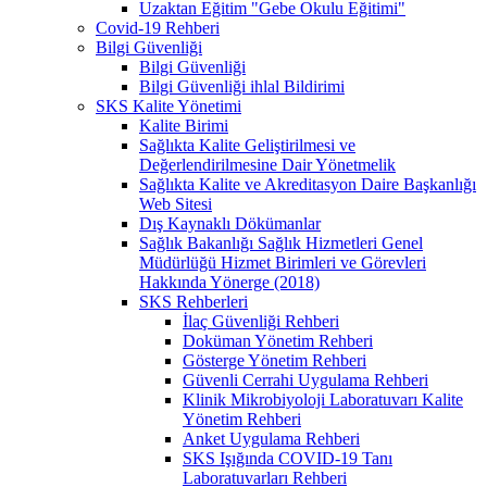
Uzaktan Eğitim "Gebe Okulu Eğitimi"
Covid-19 Rehberi
Bilgi Güvenliği
Bilgi Güvenliği
Bilgi Güvenliği ihlal Bildirimi
SKS Kalite Yönetimi
Kalite Birimi
Sağlıkta Kalite Geliştirilmesi ve
Değerlendirilmesine Dair Yönetmelik
Sağlıkta Kalite ve Akreditasyon Daire Başkanlığı
Web Sitesi
Dış Kaynaklı Dökümanlar
Sağlık Bakanlığı Sağlık Hizmetleri Genel
Müdürlüğü Hizmet Birimleri ve Görevleri
Hakkında Yönerge (2018)
SKS Rehberleri
İlaç Güvenliği Rehberi
Doküman Yönetim Rehberi
Gösterge Yönetim Rehberi
Güvenli Cerrahi Uygulama Rehberi
Klinik Mikrobiyoloji Laboratuvarı Kalite
Yönetim Rehberi
Anket Uygulama Rehberi
SKS Işığında COVID-19 Tanı
Laboratuvarları Rehberi