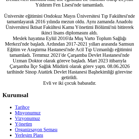
Yıldırım Fen Lisesi'nde tamamladı.
Üniversite eğitimini Ondokuz Mayıs Üniversitesi Tıp Fakültesi'nde
tamamlayarak 2016 yılında mezun oldu. Aynı zamanda Anadolu
Üniversitesi İktisat Fakültesi Kamu Yönetimi Bölümü'nü bitirerek
ikinci lisans diplomasını aldı.
Meslek hayatına Eylül 2016'da Muş Varto Toplum Sağlığı
Merkezi'nde başladı. Ardından 2017-2021 yılları arasında Samsun
Eğitim ve Araştırma Hastanesi'nde Acil Tıp Uzmanlığı eğitimini
tamamladı. Temmuz 2021'de Çarşamba Devlet Hastanesi'nde
Uzman Doktor olarak göreve başladı. Mart 2023 itibarıyla
Çarşamba İlçe Sağlık Müdürü olarak görev yaptı. 08.06.2026
tarihinde Sinop Atatürk Devlet Hastanesi Başhekimliği görevine
getirildi.
Evli ve iki çocuk babasıdır.
Kurumsal
Tarihçe
Misyonumuz
Vizyonumuz
Yönetim
Organizsayon Şeması
Yerleşim Planı