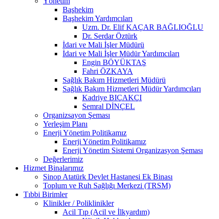
Yönetim
Başhekim
Başhekim Yardımcıları
Uzm. Dr. Elif KAÇAR BAĞLIOĞLU
Dr. Serdar Öztürk
İdari ve Mali İşler Müdürü
İdari ve Mali İşler Müdür Yardımcıları
Engin BÖYÜKTAŞ
Fahri ÖZKAYA
Sağlık Bakım Hizmetleri Müdürü
Sağlık Bakım Hizmetleri Müdür Yardımcıları
Kadriye BIÇAKÇI
Semral DİNÇEL
Organizsayon Şeması
Yerleşim Planı
Enerji Yönetim Politikamız
Enerji Yönetim Politikamız
Enerji Yönetim Sistemi Organizasyon Şeması
Değerlerimiz
Hizmet Binalarımız
Sinop Atatürk Devlet Hastanesi Ek Binası
Toplum ve Ruh Sağlığı Merkezi (TRSM)
Tıbbi Birimler
Klinikler / Poliklinikler
Acil Tıp (Acil ve İlkyardım)