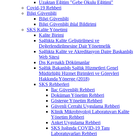
Uzaktan Eğitim "Gebe Okulu Eğitimi"
Covid-19 Rehberi
Bilgi Güvenliği
Bilgi Güvenliği
Bilgi Güvenliği ihlal Bildirimi
SKS Kalite Yönetimi
Kalite Birimi
Sağlıkta Kalite Geliştirilmesi ve
Değerlendirilmesine Dair Yönetmelik
Sağlıkta Kalite ve Akreditasyon Daire Başkanlığı
Web Sitesi
Dış Kaynaklı Dökümanlar
Sağlık Bakanlığı Sağlık Hizmetleri Genel
Müdürlüğü Hizmet Birimleri ve Görevleri
Hakkında Yönerge (2018)
SKS Rehberleri
İlaç Güvenliği Rehberi
Doküman Yönetim Rehberi
Gösterge Yönetim Rehberi
Güvenli Cerrahi Uygulama Rehberi
Klinik Mikrobiyoloji Laboratuvarı Kalite
Yönetim Rehberi
Anket Uygulama Rehberi
SKS Işığında COVID-19 Tanı
Laboratuvarları Rehberi