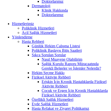
Doktorlarımız
Dermatoloji
Klinik Hakkında
Doktorlarımız
Hizmetlerimiz
Poliklinik Hizmetleri
Acil Sağlık Hizmetleri
Yönlendirme
Hasta Rehberi
Günlük Hekim Çalışma Listesi
Poliklinik Başlayış Bitiş Saatleri
Sıkça Sorulan Sorular
Nasıl Muayene Olabilirim
Sağlık Kurulu Raporu Müracaatında
Gerekli Belgeler ve İşlemler Nelerdir?
Hekim Seçme Hakkı
Fiziksel Aktivite Rehberi
Erişkin İçin Kronik Hastalıklarda Fiziksel
Aktivite Rehberi
Çocuk ve Ergen İçin Kronik Hastalıklarda
Fiziksel Aktivite Rehberi
Özellikli Sağlık Hizmetleri
Evde Sağlık Hizmetleri
Hasta Refakat ve Ziyaret Politikamız