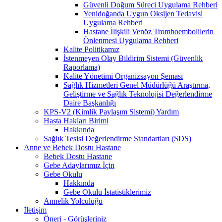
Güvenli Doğum Süreci Uygulama Rehberi
Yenidoğanda Uygun Oksijen Tedavisi
Uygulama Rehberi
Hastane İlişkili Venöz Tromboembolilerin
Önlenmesi Uygulama Rehberi
Kalite Politikamız
İstenmeyen Olay Bildirim Sistemi (Güvenlik
Raporlama)
Kalite Yönetimi Organizsayon Şeması
Sağlık Hizmetleri Genel Müdürlüğü Araştırma,
Geliştirme ve Sağlık Teknolojisi Değerlendirme
Daire Başkanlığı
KPS-V2 (Kimlik Paylaşım Sistemi) Yardım
Hasta Hakları Birimi
Hakkında
Sağlık Tesisi Değerlendirme Standartları (SDS)
Anne ve Bebek Dostu Hastane
Bebek Dostu Hastane
Gebe Adaylarımız İçin
Gebe Okulu
Hakkında
Gebe Okulu İstatistiklerimiz
Annelik Yolculuğu
İletişim
Öneri - Görüşleriniz