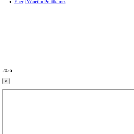
Enerji Yönetim Politikamız
2026
×