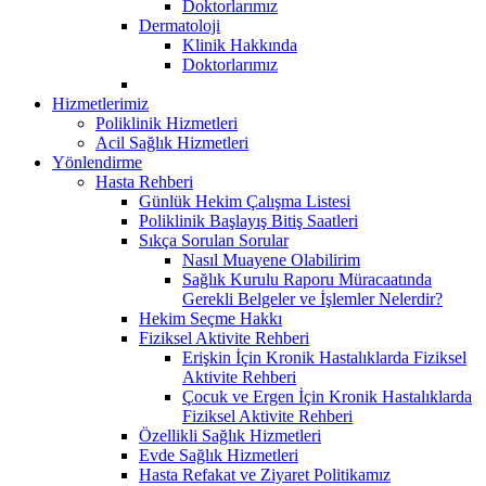
Doktorlarımız
Dermatoloji
Klinik Hakkında
Doktorlarımız
Hizmetlerimiz
Poliklinik Hizmetleri
Acil Sağlık Hizmetleri
Yönlendirme
Hasta Rehberi
Günlük Hekim Çalışma Listesi
Poliklinik Başlayış Bitiş Saatleri
Sıkça Sorulan Sorular
Nasıl Muayene Olabilirim
Sağlık Kurulu Raporu Müracaatında
Gerekli Belgeler ve İşlemler Nelerdir?
Hekim Seçme Hakkı
Fiziksel Aktivite Rehberi
Erişkin İçin Kronik Hastalıklarda Fiziksel
Aktivite Rehberi
Çocuk ve Ergen İçin Kronik Hastalıklarda
Fiziksel Aktivite Rehberi
Özellikli Sağlık Hizmetleri
Evde Sağlık Hizmetleri
Hasta Refakat ve Ziyaret Politikamız