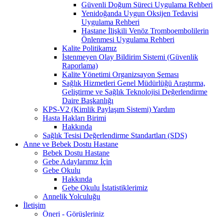
Güvenli Doğum Süreci Uygulama Rehberi
Yenidoğanda Uygun Oksijen Tedavisi
Uygulama Rehberi
Hastane İlişkili Venöz Tromboembolilerin
Önlenmesi Uygulama Rehberi
Kalite Politikamız
İstenmeyen Olay Bildirim Sistemi (Güvenlik
Raporlama)
Kalite Yönetimi Organizsayon Şeması
Sağlık Hizmetleri Genel Müdürlüğü Araştırma,
Geliştirme ve Sağlık Teknolojisi Değerlendirme
Daire Başkanlığı
KPS-V2 (Kimlik Paylaşım Sistemi) Yardım
Hasta Hakları Birimi
Hakkında
Sağlık Tesisi Değerlendirme Standartları (SDS)
Anne ve Bebek Dostu Hastane
Bebek Dostu Hastane
Gebe Adaylarımız İçin
Gebe Okulu
Hakkında
Gebe Okulu İstatistiklerimiz
Annelik Yolculuğu
İletişim
Öneri - Görüşleriniz