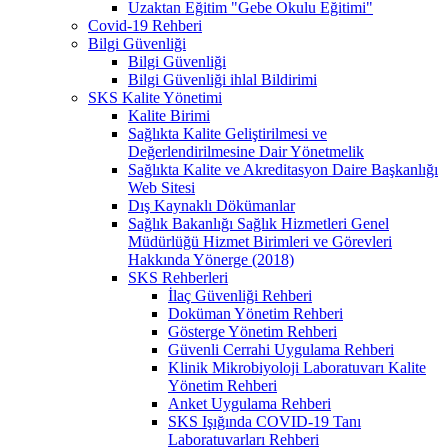
Uzaktan Eğitim "Gebe Okulu Eğitimi"
Covid-19 Rehberi
Bilgi Güvenliği
Bilgi Güvenliği
Bilgi Güvenliği ihlal Bildirimi
SKS Kalite Yönetimi
Kalite Birimi
Sağlıkta Kalite Geliştirilmesi ve
Değerlendirilmesine Dair Yönetmelik
Sağlıkta Kalite ve Akreditasyon Daire Başkanlığı
Web Sitesi
Dış Kaynaklı Dökümanlar
Sağlık Bakanlığı Sağlık Hizmetleri Genel
Müdürlüğü Hizmet Birimleri ve Görevleri
Hakkında Yönerge (2018)
SKS Rehberleri
İlaç Güvenliği Rehberi
Doküman Yönetim Rehberi
Gösterge Yönetim Rehberi
Güvenli Cerrahi Uygulama Rehberi
Klinik Mikrobiyoloji Laboratuvarı Kalite
Yönetim Rehberi
Anket Uygulama Rehberi
SKS Işığında COVID-19 Tanı
Laboratuvarları Rehberi