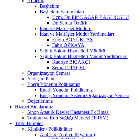
Yönetim
Başhekim
Başhekim Yardımcıları
Uzm. Dr. Elif KAÇAR BAĞLIOĞLU
Dr. Serdar Öztürk
İdari ve Mali İşler Müdürü
İdari ve Mali İşler Müdür Yardımcıları
Engin BÖYÜKTAŞ
Fahri ÖZKAYA
Sağlık Bakım Hizmetleri Müdürü
Sağlık Bakım Hizmetleri Müdür Yardımcıları
Kadriye BIÇAKÇI
Semral DİNÇEL
Organizsayon Şeması
Yerleşim Planı
Enerji Yönetim Politikamız
Enerji Yönetim Politikamız
Enerji Yönetim Sistemi Organizasyon Şeması
Değerlerimiz
Hizmet Binalarımız
Sinop Atatürk Devlet Hastanesi Ek Binası
Toplum ve Ruh Sağlığı Merkezi (TRSM)
Tıbbi Birimler
Klinikler / Poliklinikler
Acil Tıp (Acil ve İlkyardım)