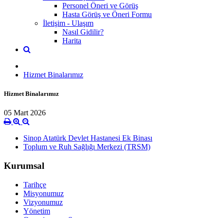
Personel Öneri ve Görüş
Hasta Görüş ve Öneri Formu
İletişim - Ulaşım
Nasıl Gidilir?
Harita
Hizmet Binalarımız
Hizmet Binalarımız
05 Mart 2026
Sinop Atatürk Devlet Hastanesi Ek Binası
Toplum ve Ruh Sağlığı Merkezi (TRSM)
Kurumsal
Tarihçe
Misyonumuz
Vizyonumuz
Yönetim