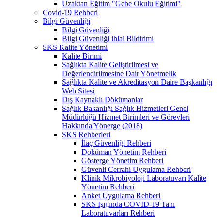
Uzaktan Eğitim "Gebe Okulu Eğitimi"
Covid-19 Rehberi
Bilgi Güvenliği
Bilgi Güvenliği
Bilgi Güvenliği ihlal Bildirimi
SKS Kalite Yönetimi
Kalite Birimi
Sağlıkta Kalite Geliştirilmesi ve
Değerlendirilmesine Dair Yönetmelik
Sağlıkta Kalite ve Akreditasyon Daire Başkanlığı
Web Sitesi
Dış Kaynaklı Dökümanlar
Sağlık Bakanlığı Sağlık Hizmetleri Genel
Müdürlüğü Hizmet Birimleri ve Görevleri
Hakkında Yönerge (2018)
SKS Rehberleri
İlaç Güvenliği Rehberi
Doküman Yönetim Rehberi
Gösterge Yönetim Rehberi
Güvenli Cerrahi Uygulama Rehberi
Klinik Mikrobiyoloji Laboratuvarı Kalite
Yönetim Rehberi
Anket Uygulama Rehberi
SKS Işığında COVID-19 Tanı
Laboratuvarları Rehberi