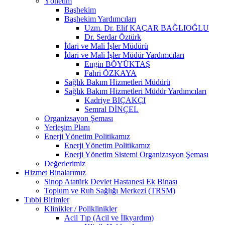
Yönetim
Başhekim
Başhekim Yardımcıları
Uzm. Dr. Elif KAÇAR BAĞLIOĞLU
Dr. Serdar Öztürk
İdari ve Mali İşler Müdürü
İdari ve Mali İşler Müdür Yardımcıları
Engin BÖYÜKTAŞ
Fahri ÖZKAYA
Sağlık Bakım Hizmetleri Müdürü
Sağlık Bakım Hizmetleri Müdür Yardımcıları
Kadriye BIÇAKÇI
Semral DİNÇEL
Organizsayon Şeması
Yerleşim Planı
Enerji Yönetim Politikamız
Enerji Yönetim Politikamız
Enerji Yönetim Sistemi Organizasyon Şeması
Değerlerimiz
Hizmet Binalarımız
Sinop Atatürk Devlet Hastanesi Ek Binası
Toplum ve Ruh Sağlığı Merkezi (TRSM)
Tıbbi Birimler
Klinikler / Poliklinikler
Acil Tıp (Acil ve İlkyardım)