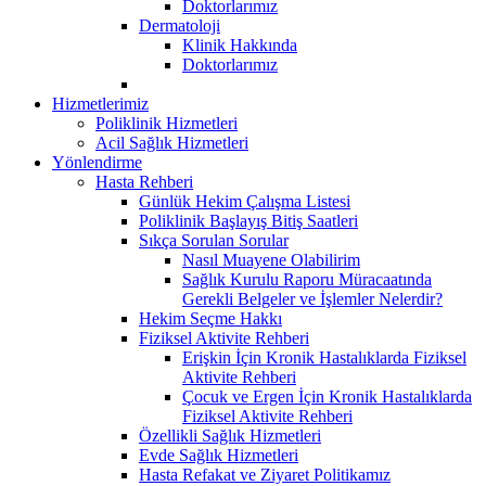
Doktorlarımız
Dermatoloji
Klinik Hakkında
Doktorlarımız
Hizmetlerimiz
Poliklinik Hizmetleri
Acil Sağlık Hizmetleri
Yönlendirme
Hasta Rehberi
Günlük Hekim Çalışma Listesi
Poliklinik Başlayış Bitiş Saatleri
Sıkça Sorulan Sorular
Nasıl Muayene Olabilirim
Sağlık Kurulu Raporu Müracaatında
Gerekli Belgeler ve İşlemler Nelerdir?
Hekim Seçme Hakkı
Fiziksel Aktivite Rehberi
Erişkin İçin Kronik Hastalıklarda Fiziksel
Aktivite Rehberi
Çocuk ve Ergen İçin Kronik Hastalıklarda
Fiziksel Aktivite Rehberi
Özellikli Sağlık Hizmetleri
Evde Sağlık Hizmetleri
Hasta Refakat ve Ziyaret Politikamız