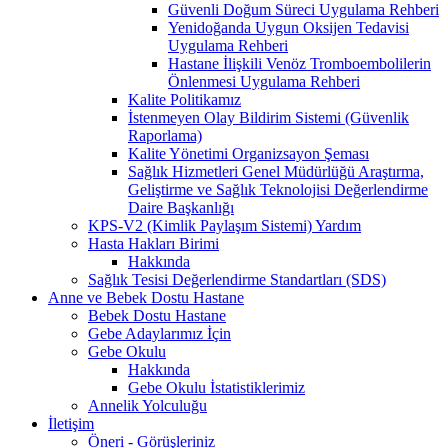
Güvenli Doğum Süreci Uygulama Rehberi
Yenidoğanda Uygun Oksijen Tedavisi
Uygulama Rehberi
Hastane İlişkili Venöz Tromboembolilerin
Önlenmesi Uygulama Rehberi
Kalite Politikamız
İstenmeyen Olay Bildirim Sistemi (Güvenlik
Raporlama)
Kalite Yönetimi Organizsayon Şeması
Sağlık Hizmetleri Genel Müdürlüğü Araştırma,
Geliştirme ve Sağlık Teknolojisi Değerlendirme
Daire Başkanlığı
KPS-V2 (Kimlik Paylaşım Sistemi) Yardım
Hasta Hakları Birimi
Hakkında
Sağlık Tesisi Değerlendirme Standartları (SDS)
Anne ve Bebek Dostu Hastane
Bebek Dostu Hastane
Gebe Adaylarımız İçin
Gebe Okulu
Hakkında
Gebe Okulu İstatistiklerimiz
Annelik Yolculuğu
İletişim
Öneri - Görüşleriniz