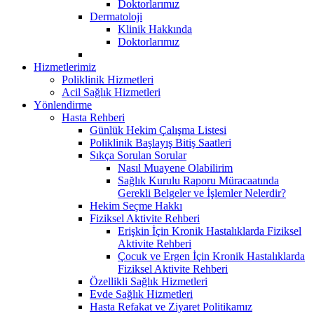
Doktorlarımız
Dermatoloji
Klinik Hakkında
Doktorlarımız
Hizmetlerimiz
Poliklinik Hizmetleri
Acil Sağlık Hizmetleri
Yönlendirme
Hasta Rehberi
Günlük Hekim Çalışma Listesi
Poliklinik Başlayış Bitiş Saatleri
Sıkça Sorulan Sorular
Nasıl Muayene Olabilirim
Sağlık Kurulu Raporu Müracaatında
Gerekli Belgeler ve İşlemler Nelerdir?
Hekim Seçme Hakkı
Fiziksel Aktivite Rehberi
Erişkin İçin Kronik Hastalıklarda Fiziksel
Aktivite Rehberi
Çocuk ve Ergen İçin Kronik Hastalıklarda
Fiziksel Aktivite Rehberi
Özellikli Sağlık Hizmetleri
Evde Sağlık Hizmetleri
Hasta Refakat ve Ziyaret Politikamız