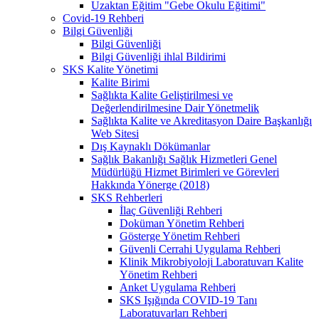
Uzaktan Eğitim "Gebe Okulu Eğitimi"
Covid-19 Rehberi
Bilgi Güvenliği
Bilgi Güvenliği
Bilgi Güvenliği ihlal Bildirimi
SKS Kalite Yönetimi
Kalite Birimi
Sağlıkta Kalite Geliştirilmesi ve
Değerlendirilmesine Dair Yönetmelik
Sağlıkta Kalite ve Akreditasyon Daire Başkanlığı
Web Sitesi
Dış Kaynaklı Dökümanlar
Sağlık Bakanlığı Sağlık Hizmetleri Genel
Müdürlüğü Hizmet Birimleri ve Görevleri
Hakkında Yönerge (2018)
SKS Rehberleri
İlaç Güvenliği Rehberi
Doküman Yönetim Rehberi
Gösterge Yönetim Rehberi
Güvenli Cerrahi Uygulama Rehberi
Klinik Mikrobiyoloji Laboratuvarı Kalite
Yönetim Rehberi
Anket Uygulama Rehberi
SKS Işığında COVID-19 Tanı
Laboratuvarları Rehberi