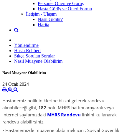
Personel Öneri ve Görüş
Hasta Görüş ve Öneri Formu
İletişim - Ulaşım
Nasıl Gidilir?
Harita
Yönlendirme
Hasta Rehberi
Sıkça Sorulan Sorular
Nasıl Muayene Olabilirim
Nasıl Muayene Olabilirim
24 Ocak 2024
Hastanemiz polikliniklerine bizzat gelerek randevu
alınabileceği gibi,
182
nolu MHRS hattını arayarak veya
internet sayfamızdaki
MHRS Randevu
linkini kullanarak
randevu alabilirsiniz.
• Hastanemizde muayene olabilmek için ; Sosyal Güvenlik