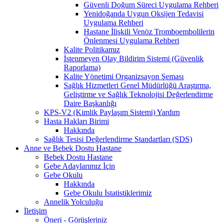
Güvenli Doğum Süreci Uygulama Rehberi
Yenidoğanda Uygun Oksijen Tedavisi
Uygulama Rehberi
Hastane İlişkili Venöz Tromboembolilerin
Önlenmesi Uygulama Rehberi
Kalite Politikamız
İstenmeyen Olay Bildirim Sistemi (Güvenlik
Raporlama)
Kalite Yönetimi Organizsayon Şeması
Sağlık Hizmetleri Genel Müdürlüğü Araştırma,
Geliştirme ve Sağlık Teknolojisi Değerlendirme
Daire Başkanlığı
KPS-V2 (Kimlik Paylaşım Sistemi) Yardım
Hasta Hakları Birimi
Hakkında
Sağlık Tesisi Değerlendirme Standartları (SDS)
Anne ve Bebek Dostu Hastane
Bebek Dostu Hastane
Gebe Adaylarımız İçin
Gebe Okulu
Hakkında
Gebe Okulu İstatistiklerimiz
Annelik Yolculuğu
İletişim
Öneri - Görüşleriniz