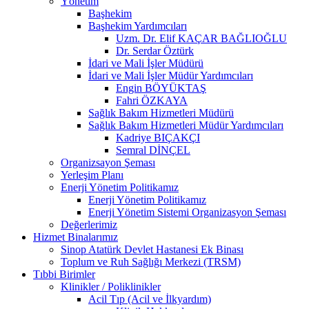
Yönetim
Başhekim
Başhekim Yardımcıları
Uzm. Dr. Elif KAÇAR BAĞLIOĞLU
Dr. Serdar Öztürk
İdari ve Mali İşler Müdürü
İdari ve Mali İşler Müdür Yardımcıları
Engin BÖYÜKTAŞ
Fahri ÖZKAYA
Sağlık Bakım Hizmetleri Müdürü
Sağlık Bakım Hizmetleri Müdür Yardımcıları
Kadriye BIÇAKÇI
Semral DİNÇEL
Organizsayon Şeması
Yerleşim Planı
Enerji Yönetim Politikamız
Enerji Yönetim Politikamız
Enerji Yönetim Sistemi Organizasyon Şeması
Değerlerimiz
Hizmet Binalarımız
Sinop Atatürk Devlet Hastanesi Ek Binası
Toplum ve Ruh Sağlığı Merkezi (TRSM)
Tıbbi Birimler
Klinikler / Poliklinikler
Acil Tıp (Acil ve İlkyardım)