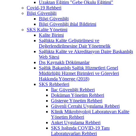
Uzaktan Eğitim "Gebe Okulu Eğitimi"
Covid-19 Rehberi
Bilgi Güvenliği
Bilgi Güvenliği
Bilgi Güvenliği ihlal Bildirimi
SKS Kalite Yönetimi
Kalite Birimi
Sağlıkta Kalite Geliştirilmesi ve
Değerlendirilmesine Dair Yönetmelik
Sağlıkta Kalite ve Akreditasyon Daire Başkanlığı
Web Sitesi
Dış Kaynaklı Dökümanlar
Sağlık Bakanlığı Sağlık Hizmetleri Genel
Müdürlüğü Hizmet Birimleri ve Görevleri
Hakkında Yönerge (2018)
SKS Rehberleri
İlaç Güvenliği Rehberi
Doküman Yönetim Rehberi
Gösterge Yönetim Rehberi
Güvenli Cerrahi Uygulama Rehberi
Klinik Mikrobiyoloji Laboratuvarı Kalite
Yönetim Rehberi
Anket Uygulama Rehberi
SKS Işığında COVID-19 Tanı
Laboratuvarları Rehberi