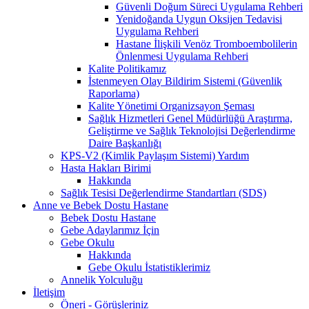
Güvenli Doğum Süreci Uygulama Rehberi
Yenidoğanda Uygun Oksijen Tedavisi
Uygulama Rehberi
Hastane İlişkili Venöz Tromboembolilerin
Önlenmesi Uygulama Rehberi
Kalite Politikamız
İstenmeyen Olay Bildirim Sistemi (Güvenlik
Raporlama)
Kalite Yönetimi Organizsayon Şeması
Sağlık Hizmetleri Genel Müdürlüğü Araştırma,
Geliştirme ve Sağlık Teknolojisi Değerlendirme
Daire Başkanlığı
KPS-V2 (Kimlik Paylaşım Sistemi) Yardım
Hasta Hakları Birimi
Hakkında
Sağlık Tesisi Değerlendirme Standartları (SDS)
Anne ve Bebek Dostu Hastane
Bebek Dostu Hastane
Gebe Adaylarımız İçin
Gebe Okulu
Hakkında
Gebe Okulu İstatistiklerimiz
Annelik Yolculuğu
İletişim
Öneri - Görüşleriniz