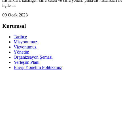
hastalıkları, karaciğer, safra kesesi ve safra yolları, pankreas hastalıkları ile
ilgilenir.
09 Ocak 2023
Kurumsal
Tarihçe
Misyonumuz
Vizyonumuz
Yönetim
Organizsayon Şeması
Yerleşim Planı
Enerji Yönetim Politikamız