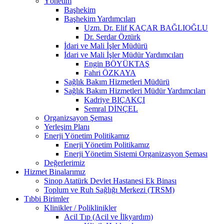
Yönetim
Başhekim
Başhekim Yardımcıları
Uzm. Dr. Elif KAÇAR BAĞLIOĞLU
Dr. Serdar Öztürk
İdari ve Mali İşler Müdürü
İdari ve Mali İşler Müdür Yardımcıları
Engin BÖYÜKTAŞ
Fahri ÖZKAYA
Sağlık Bakım Hizmetleri Müdürü
Sağlık Bakım Hizmetleri Müdür Yardımcıları
Kadriye BIÇAKÇI
Semral DİNÇEL
Organizsayon Şeması
Yerleşim Planı
Enerji Yönetim Politikamız
Enerji Yönetim Politikamız
Enerji Yönetim Sistemi Organizasyon Şeması
Değerlerimiz
Hizmet Binalarımız
Sinop Atatürk Devlet Hastanesi Ek Binası
Toplum ve Ruh Sağlığı Merkezi (TRSM)
Tıbbi Birimler
Klinikler / Poliklinikler
Acil Tıp (Acil ve İlkyardım)