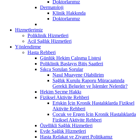
Doktorlarımız
Dermatoloji
Klinik Hakkında
Doktorlarımız
Hizmetlerimiz
Poliklinik Hizmetleri
Acil Sağlık Hizmetleri
Yönlendirme
Hasta Rehberi
Günlük Hekim Çalışma Listesi
Poliklinik Başlayış Bitiş Saatleri
Sıkça Sorulan Sorular
Nasıl Muayene Olabilirim
Sağlık Kurulu Raporu Müracaatında
Gerekli Belgeler ve İşlemler Nelerdir?
Hekim Seçme Hakkı
Fiziksel Aktivite Rehberi
Erişkin İçin Kronik Hastalıklarda Fiziksel
Aktivite Rehberi
Çocuk ve Ergen İçin Kronik Hastalıklarda
Fiziksel Aktivite Rehberi
Özellikli Sağlık Hizmetleri
Evde Sağlık Hizmetleri
Hasta Refakat ve Ziyaret Politikamız