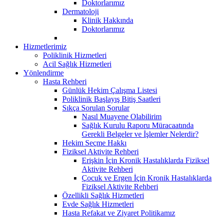
Doktorlarımız
Dermatoloji
Klinik Hakkında
Doktorlarımız
Hizmetlerimiz
Poliklinik Hizmetleri
Acil Sağlık Hizmetleri
Yönlendirme
Hasta Rehberi
Günlük Hekim Çalışma Listesi
Poliklinik Başlayış Bitiş Saatleri
Sıkça Sorulan Sorular
Nasıl Muayene Olabilirim
Sağlık Kurulu Raporu Müracaatında
Gerekli Belgeler ve İşlemler Nelerdir?
Hekim Seçme Hakkı
Fiziksel Aktivite Rehberi
Erişkin İçin Kronik Hastalıklarda Fiziksel
Aktivite Rehberi
Çocuk ve Ergen İçin Kronik Hastalıklarda
Fiziksel Aktivite Rehberi
Özellikli Sağlık Hizmetleri
Evde Sağlık Hizmetleri
Hasta Refakat ve Ziyaret Politikamız