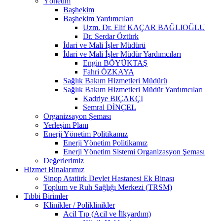
Yönetim
Başhekim
Başhekim Yardımcıları
Uzm. Dr. Elif KAÇAR BAĞLIOĞLU
Dr. Serdar Öztürk
İdari ve Mali İşler Müdürü
İdari ve Mali İşler Müdür Yardımcıları
Engin BÖYÜKTAŞ
Fahri ÖZKAYA
Sağlık Bakım Hizmetleri Müdürü
Sağlık Bakım Hizmetleri Müdür Yardımcıları
Kadriye BIÇAKÇI
Semral DİNÇEL
Organizsayon Şeması
Yerleşim Planı
Enerji Yönetim Politikamız
Enerji Yönetim Politikamız
Enerji Yönetim Sistemi Organizasyon Şeması
Değerlerimiz
Hizmet Binalarımız
Sinop Atatürk Devlet Hastanesi Ek Binası
Toplum ve Ruh Sağlığı Merkezi (TRSM)
Tıbbi Birimler
Klinikler / Poliklinikler
Acil Tıp (Acil ve İlkyardım)