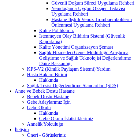
Güvenli Doğum Süreci Uygulama Rehberi
Yenidoğanda Uygun Oksijen Tedavisi
Uygulama Rehberi
Hastane İlişkili Venöz Tromboembolilerin
Önlenmesi Uygulama Rehberi
Kalite Politikamız
İstenmeyen Olay Bildirim Sistemi (Güvenlik
Raporlama)
Kalite Yönetimi Organizsayon Şeması
Sağlık Hizmetleri Genel Müdürlüğü Araştırma,
Geliştirme ve Sağlık Teknolojisi Değerlendirme
Daire Başkanlığı
KPS-V2 (Kimlik Paylaşım Sistemi) Yardım
Hasta Hakları Birimi
Hakkında
Sağlık Tesisi Değerlendirme Standartları (SDS)
Anne ve Bebek Dostu Hastane
Bebek Dostu Hastane
Gebe Adaylarımız İçin
Gebe Okulu
Hakkında
Gebe Okulu İstatistiklerimiz
Annelik Yolculuğu
İletişim
Öneri - Görüşleriniz